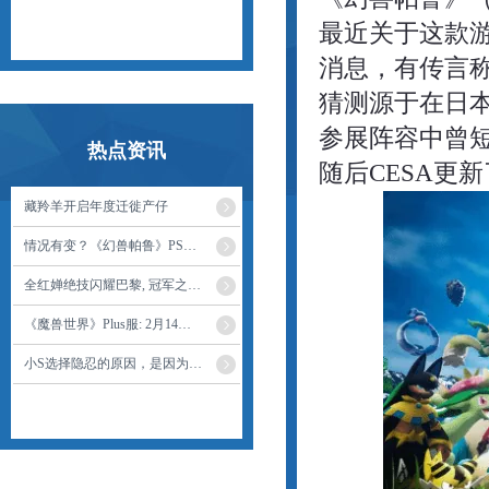
最近关于这款
消息，有传言称《
猜测源于在日本
参展阵容中曾短
热点资讯
随后CESA更
藏羚羊开启年度迁徙产仔
情况有变？《幻兽帕鲁》PS5版已从东京电玩展参展阵容中移除
全红婵绝技闪耀巴黎, 冠军之旅自幼启航!
《魔兽世界》Plus服: 2月14日蓝贴, 术士落凡间, 史诗克总热修
小S选择隐忍的原因，是因为她一直生活在大S的阴影下？